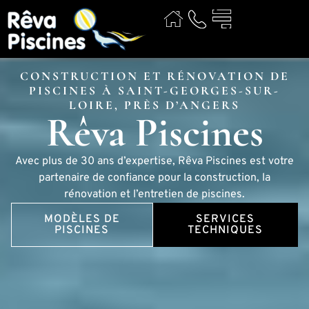
CONSTRUCTION ET RÉNOVATION DE
PISCINES À SAINT-GEORGES-SUR-
LOIRE, PRÈS D’ANGERS
Rêva Piscines
Avec plus de 30 ans d’expertise, Rêva Piscines est votre
partenaire de confiance pour la construction, la
rénovation et l’entretien de piscines.
MODÈLES DE
SERVICES
PISCINES
TECHNIQUES