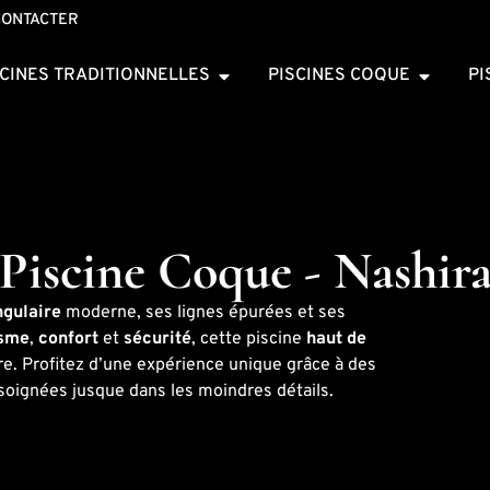
CONTACTER
SCINES TRADITIONNELLES
PISCINES COQUE
PI
Piscine Coque - Nashir
ngulaire
moderne, ses lignes épurées et ses
isme
,
confort
et
sécurité
, cette piscine
haut de
tre. Profitez d’une expérience unique grâce à des
s soignées jusque dans les moindres détails.