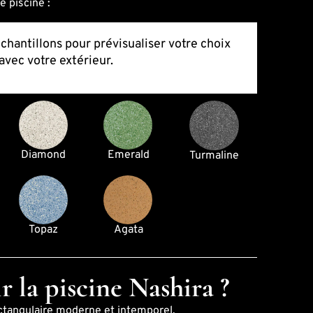
e piscine :
échantillons pour prévisualiser votre choix
avec votre extérieur.
Diamond
Emerald
Turmaline
Topaz
Agata
r la piscine Nashira ?
ectangulaire moderne et intemporel.