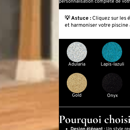
personnalisation complète de votr
💡 Astuce :
Cliquez sur les 
et harmoniser votre piscine 
Adularia
Lapis-lazuli
Gold
Onyx
Pourquoi choisi
Design élégant
: Un style r