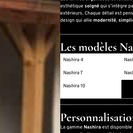
esthétique
soigné
qui s’intègre p
extérieurs. Chaque détail est pe
design qui allie
modernité
,
simpli
Les modèles Na
Nashira 4
Nash
Nashira 7
Nash
Nashira 10
Personnalisatio
La gamme
Nashira
est disponible