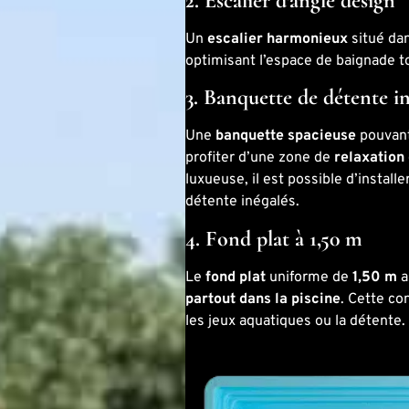
2. Escalier d’angle design
Un
escalier harmonieux
situé dan
optimisant l’espace de baignade to
3. Banquette de détente i
Une
banquette spacieuse
pouvant
profiter d’une zone de
relaxation
luxueuse, il est possible d’install
détente inégalés.
4. Fond plat à 1,50 m
Le
fond plat
uniforme de
1,50 m
a
partout dans la piscine
. Cette co
les jeux aquatiques ou la détente.